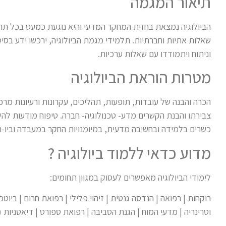
תיאור המגמה
הביולוגיה נמצאת בחזית המחקר המדעי והיא נוגעת כמעט בכל תחום
שאלות אתיות וחברתיות. תלמידי מגמת הביולוגיה, ירכשו ידע בסיס
וניתוח ויתמודדו עם שאלות ערכיות.
מטרות הוראת הביולוגיה
הכרה והבנה של עובדות, תופעות, תהליכים, עקרונות ורעיונות מרכ
צבירתו והבנת הקשרים מדע- טכנולוגיה- חברה. טיפוח מודעות לה
כשרים בלמידה ובחשיבה מדעית, במיומנויות החקר במעבדה וביו-ח
מדוע כדאי ללמוד ביולוגיה ?
לימודי הביולוגיה מאפשרים לעסוק במגוון תחומים:
רוקחות | רפואה | הנדסה גנטית | זיהוי פלילי | רפואת חרום | ביוטכ
וטרינריה | מדעי המוח | הגנת הסביבה | רפואת ספורט | דיאטניות (