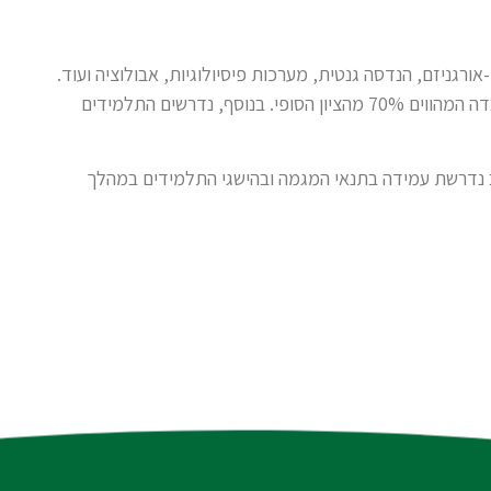
אורגניזם, הנדסה גנטית, מערכות פיסיולוגיות, אבולוציה ועוד.
בנושאים אלו תיערך בחינה חיצונית, הכוללת מבחן עיוני ומבחן מעבדה המהווים 70% מהציון הסופי. בנוסף, נדרשים התלמידים
ת 5 יח"ל בכיתות י"א – י"ב נדרשת עמידה בתנאי המגמה ובהישגי התלמידים במהלך